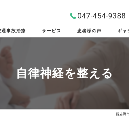
047-454-9388
交通事故治療
サービス
患者様の声
ギャ
料金案内
首・肩・腰
自律神経を整える
スポーツ外傷
EMS
筋膜リリース
習志野
骨盤矯正