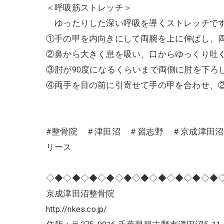
＜呼吸筋ストレッチ＞
ゆったりした深い呼吸を導くストレッチで
①手の甲を内向きにして両腕を上に伸ばし、
②鼻から大きく息を吸い、口からゆっくり吐
③肘が90度になるくらいまで両側に肘を下ろ
④両手を目の前に引寄せて手の甲を合わせ、
#整骨院 ＃津田沼 ＃習志野 ＃京成津田
リース
◇◆◇◆◇◆◇◆◇◆◇◆◇◆◇◆◇◆◇◆
京成津田沼整骨院
http://nkes.co.jp/