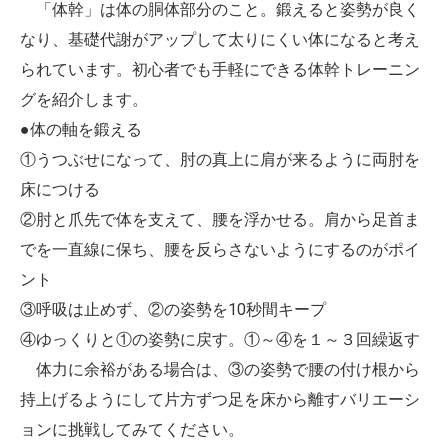
「体幹」は体の胴体部分のこと。鍛えると姿勢が良く
なり、基礎代謝がアップして太りにくい体になると考え
られています。初心者でも手軽にできる体幹トレーニン
グを紹介します。
●体の軸を鍛える
①うつぶせになって、肘の真上に肩が来るように両肘を
床につける
②肘と爪先で体を支えて、腰を浮かせる。肩から足首ま
でを一直線に保ち、腰を反らさないようにするのがポイ
ント
③呼吸は止めず、②の姿勢を10秒間キープ
④ゆっくりと①の姿勢に戻す。①～④を１～３回繰返す
体力に余裕がある場合は、③の姿勢で腰の付け根から
持上げるようにして片方ずつ足を床から離すバリエーシ
ョンに挑戦してみてください。