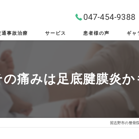
047-454-9388
交通事故治療
サービス
患者様の声
ギャ
料金案内
首・肩・腰
その痛みは足底腱膜炎か
スポーツ外傷
EMS
筋膜リリース
習志野市の整骨
骨盤矯正