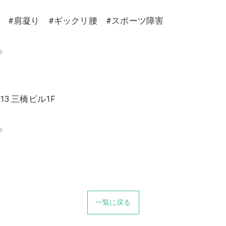
り #肩凝り #ギックリ腰 #スポーツ障害
◇
13 三橋ビル1F
◇
一覧に戻る