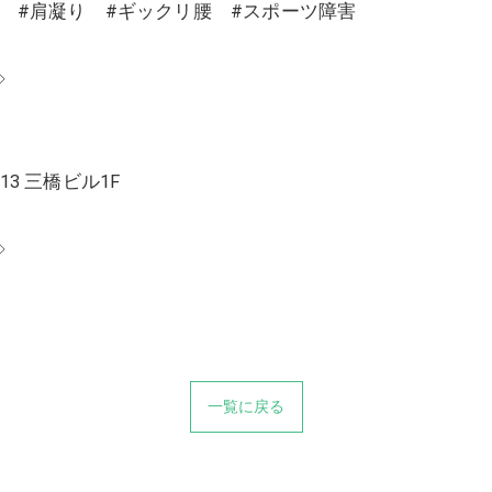
り #肩凝り #ギックリ腰 #スポーツ障害
◇
13 三橋ビル1F
◇
一覧に戻る