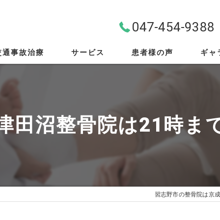
047-454-9388
交通事故治療
サービス
患者様の声
ギャ
料金案内
首・肩・腰
津田沼整骨院は21時ま
スポーツ外傷
EMS
筋膜リリース
習志野市の整骨院は京
骨盤矯正