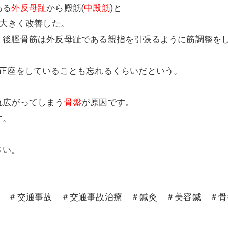
ある
外反母趾
から殿筋(
中殿筋
)と
が大きく改善した。
、後脛骨筋は外反母趾である親指を引張るように筋調整を
正座をしていることも忘れるくらいだという。
れ広がってしまう
骨盤
が原因です。
す。
さい。
沼 ＃交通事故 ＃交通事故治療 ＃鍼灸 ＃美容鍼 ＃