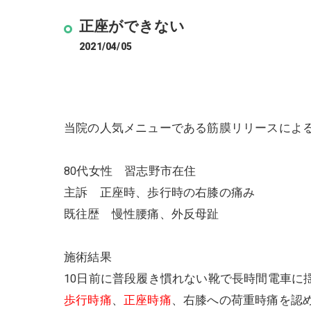
正座ができない
2021/04/05
当院の人気メニューである筋膜リリースによ
80代女性 習志野市在住
主訴 正座時、歩行時の右膝の痛み
既往歴 慢性腰痛、外反母趾
施術結果
10日前に普段履き慣れない靴で長時間電車に
歩行時痛
、
正座時痛
、右膝への荷重時痛を認