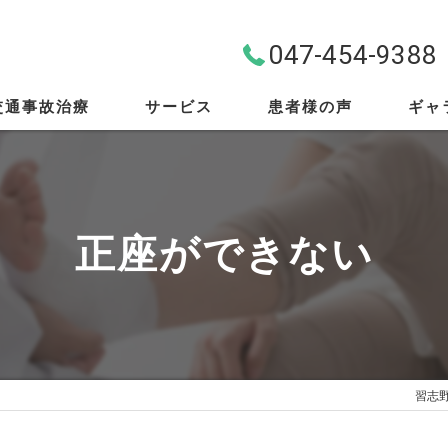
047-454-9388
交通事故治療
サービス
患者様の声
ギャ
料金案内
首・肩・腰
正座ができない
スポーツ外傷
EMS
筋膜リリース
習志
骨盤矯正