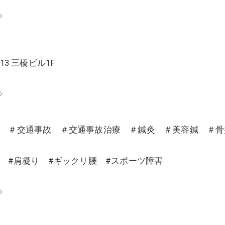
◇
13 三橋ビル1F
◇
沼 ＃交通事故 ＃交通事故治療 ＃鍼灸 ＃美容鍼 ＃
り #肩凝り #ギックリ腰 #スポーツ障害
◇