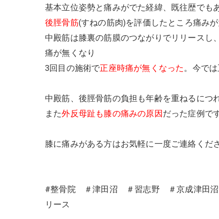
基本立位姿勢と痛みがでた経緯、既往歴でも
後脛骨筋
(すねの筋肉)を評価したところ痛み
中殿筋は膝裏の筋膜のつながりでリリースし
痛が無くなり
3回目の施術で
正座時痛が無くなった
。今では
中殿筋、後脛骨筋の負担も年齢を重ねるにつ
また
外反母趾も膝の痛みの原因
だった症例で
膝に痛みがある方はお気軽に一度ご連絡くだ
#整骨院 ＃津田沼 ＃習志野 ＃京成津田
リース