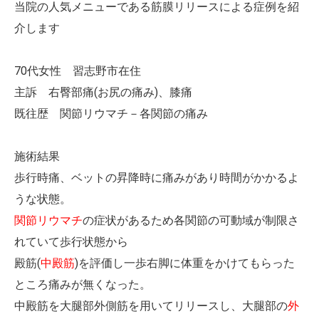
当院の人気メニューである筋膜リリースによる症例を紹
介します
70代女性 習志野市在住
主訴 右臀部痛(お尻の痛み)、膝痛
既往歴 関節リウマチ－各関節の痛み
施術結果
歩行時痛、ベットの昇降時に痛みがあり時間がかかるよ
うな状態。
関節リウマチ
の症状があるため各関節の可動域が制限さ
れていて歩行状態から
殿筋(
中殿筋
)を評価し一歩右脚に体重をかけてもらった
ところ痛みが無くなった。
中殿筋を大腿部外側筋を用いてリリースし、大腿部の
外