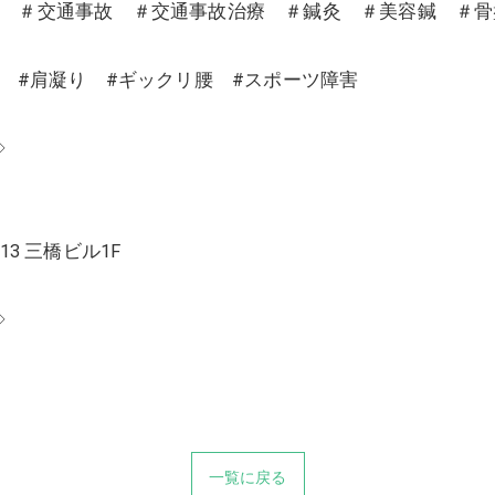
沼 ＃交通事故 ＃交通事故治療 ＃鍼灸 ＃美容鍼 ＃
り #肩凝り #ギックリ腰 #スポーツ障害
◇
13 三橋ビル1F
◇
一覧に戻る