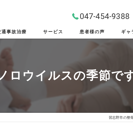
047-454-9388
交通事故治療
サービス
患者様の声
ギャ
料金案内
首・肩・腰
ノロウイルスの季節で
スポーツ外傷
EMS
筋膜リリース
習志野市の整
骨盤矯正