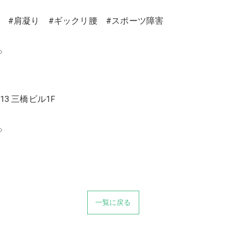
り #肩凝り #ギックリ腰 #スポーツ障害
◇
13 三橋ビル1F
◇
一覧に戻る