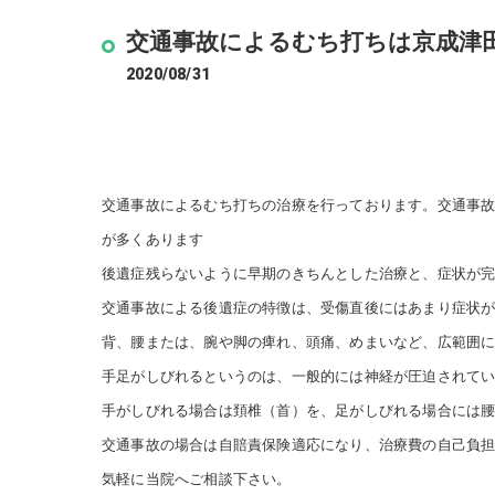
交通事故によるむち打ちは京成津
2020/08/31
交通事故によるむち打ちの治療を行っております。交通事故
が多くあります
後遺症残らないように早期のきちんとした治療と、症状が
交通事故による後遺症の特徴は、受傷直後にはあまり症状が
背、腰または、腕や脚の痺れ、頭痛、めまいなど、広範囲
手足がしびれるというのは、一般的には神経が圧迫されて
手がしびれる場合は頚椎（首）を、足がしびれる場合には
交通事故の場合は自賠責保険適応になり、治療費の自己負
気軽に当院へご相談下さい。