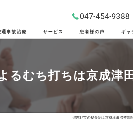
047-454-9388
交通事故治療
サービス
患者様の声
ギャ
料金案内
首・肩・腰
よるむち打ちは京成津
スポーツ外傷
EMS
筋膜リリース
習志野市の整骨院は京成津田沼整骨
骨盤矯正