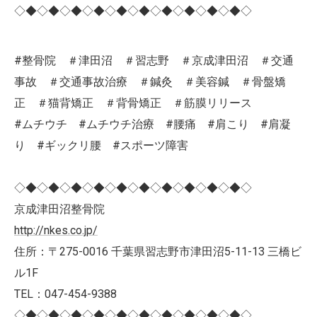
◇◆◇◆◇◆◇◆◇◆◇◆◇◆◇◆◇◆◇◆◇
#整骨院 ＃津田沼 ＃習志野 ＃京成津田沼 ＃交通
事故 ＃交通事故治療 ＃鍼灸 ＃美容鍼 ＃骨盤矯
正 ＃猫背矯正 ＃背骨矯正 ＃筋膜リリース
#ムチウチ #ムチウチ治療 #腰痛 #肩こり #肩凝
り #ギックリ腰 #スポーツ障害
◇◆◇◆◇◆◇◆◇◆◇◆◇◆◇◆◇◆◇◆◇
京成津田沼整骨院
http://nkes.co.jp/
住所：〒275-0016 千葉県習志野市津田沼5-11-13 三橋ビ
ル1F
TEL：047-454-9388
◇◆◇◆◇◆◇◆◇◆◇◆◇◆◇◆◇◆◇◆◇