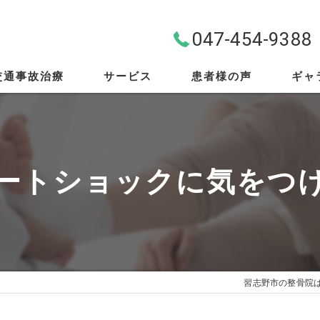
047-454-9388
交通事故治療
サービス
患者様の声
ギャ
料金案内
首・肩・腰
ートショックに気をつ
スポーツ外傷
EMS
筋膜リリース
習志野市の整骨院
骨盤矯正