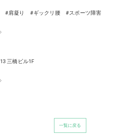
り #肩凝り #ギックリ腰 #スポーツ障害
◇
13 三橋ビル1F
◇
一覧に戻る