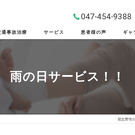
047-454-9388
交通事故治療
サービス
患者様の声
ギャ
料金案内
首・肩・腰
雨の日サービス！！
スポーツ外傷
EMS
筋膜リリース
習志野市
骨盤矯正