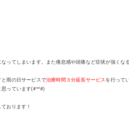
美容鍼灸
になってしまいます。また倦怠感や頭痛など症状が強くな
すと雨の日サービスで
治療時間３分延長サービス
を行って
っています(#^^#)
しております！