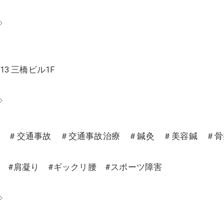
◇
13 三橋ビル1F
◇
沼 ＃交通事故 ＃交通事故治療 ＃鍼灸 ＃美容鍼 ＃
り #肩凝り #ギックリ腰 #スポーツ障害
◇