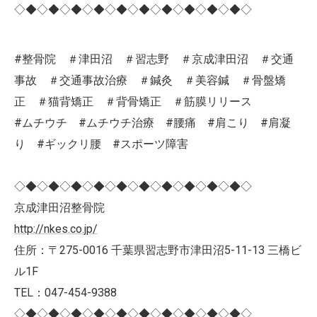
◇◆◇◆◇◆◇◆◇◆◇◆◇◆◇◆◇◆◇◆◇
#整骨院 ＃津田沼 ＃習志野 ＃京成津田沼 ＃交通
事故 ＃交通事故治療 ＃鍼灸 ＃美容鍼 ＃骨盤矯
正 ＃猫背矯正 ＃背骨矯正 ＃筋膜リリース
#ムチウチ #ムチウチ治療 #腰痛 #肩こり #肩凝
り #ギックリ腰 #スポーツ障害
◇◆◇◆◇◆◇◆◇◆◇◆◇◆◇◆◇◆◇◆◇
京成津田沼整骨院
http://nkes.co.jp/
住所：〒275-0016 千葉県習志野市津田沼5-11-13 三橋ビ
ル1F
TEL：047-454-9388
◇◆◇◆◇◆◇◆◇◆◇◆◇◆◇◆◇◆◇◆◇