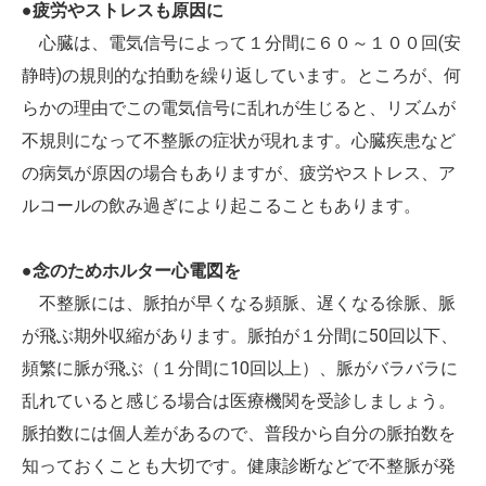
●疲労やストレスも原因に
心臓は、電気信号によって１分間に６０～１００回(安
静時)の規則的な拍動を繰り返しています。ところが、何
らかの理由でこの電気信号に乱れが生じると、リズムが
不規則になって不整脈の症状が現れます。心臓疾患など
の病気が原因の場合もありますが、疲労やストレス、ア
ルコールの飲み過ぎにより起こることもあります。
●念のためホルター心電図を
不整脈には、脈拍が早くなる頻脈、遅くなる徐脈、脈
が飛ぶ期外収縮があります。脈拍が１分間に50回以下、
頻繁に脈が飛ぶ（１分間に10回以上）、脈がバラバラに
乱れていると感じる場合は医療機関を受診しましょう。
脈拍数には個人差があるので、普段から自分の脈拍数を
知っておくことも大切です。健康診断などで不整脈が発