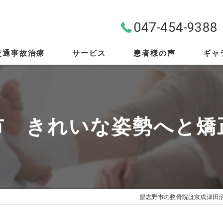
047-454-9388
交通事故治療
サービス
患者様の声
ギャ
料金案内
首・肩・腰
市 きれいな姿勢へと矯
スポーツ外傷
EMS
筋膜リリース
習志野市の整骨院は京成津田
骨盤矯正