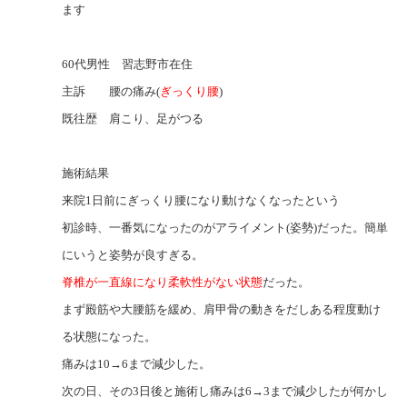
ます
60代男性 習志野市在住
主訴 腰の痛み(
ぎっくり腰
)
既往歴 肩こり、足がつる
施術結果
来院1日前にぎっくり腰になり動けなくなったという
初診時、一番気になったのがアライメント(姿勢)だった。簡単
にいうと姿勢が良すぎる。
脊椎が一直線になり柔軟性がない状態
だった。
まず殿筋や大腰筋を緩め、肩甲骨の動きをだしある程度動け
る状態になった。
痛みは10→6まで減少した。
次の日、その3日後と施術し痛みは6→3まで減少したが何かし