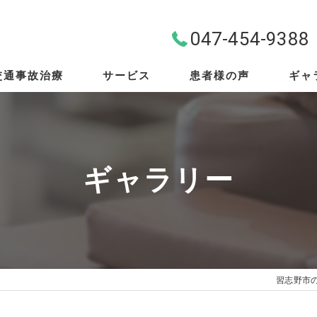
047-454-9388
交通事故治療
サービス
患者様の声
ギャ
料金案内
首・肩・腰
ギャラリー
スポーツ外傷
EMS
筋膜リリース
習志野市
骨盤矯正