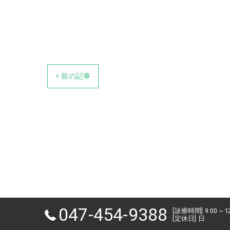
< 前の記事
047-454-9388
[診療時間] 9:00～1
[定休日] 日